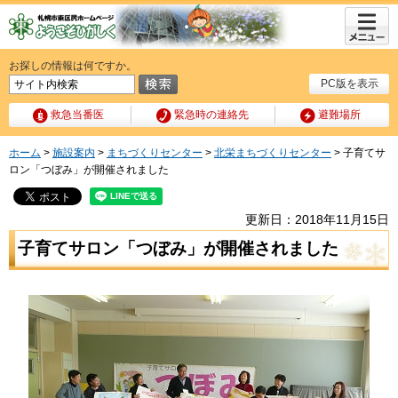
メニュ
ー
お探しの情報は何ですか。
PC版を表示
救急当番医
緊急時の連絡先
避難場所
ホーム
>
施設案内
>
まちづくりセンター
>
北栄まちづくりセンター
> 子育てサ
ロン「つぼみ」が開催されました
更新日：2018年11月15日
子育てサロン「つぼみ」が開催されました