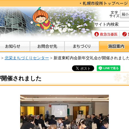
文字サイズ
縮小
救急当番医
緊急
>
北栄まちづくりセンター
> 新道東町内会新年交礼会が開催されまし
が開催されました