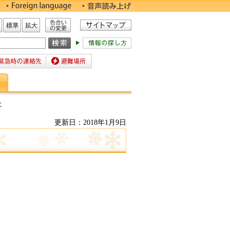
色合いの変更
標準
拡大
時の連絡先
避難場所
た
更新日：2018年1月9日