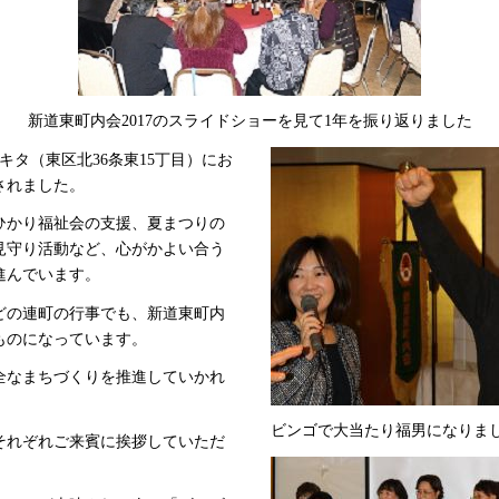
新道東町内会2017のスライドショーを見て1年を振り返りました
キタ（東区北36条東15丁目）にお
されました。
ひかり福祉会の支援、夏まつりの
見守り活動など、心がかよい合う
進んでいます。
どの連町の行事でも、新道東町内
ものになっています。
全なまちづくりを推進していかれ
ビンゴで大当たり福男になりま
それぞれご来賓に挨拶していただ