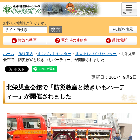
メニュ
ー
お探しの情報は何ですか。
PC版を表示
救急当番医
緊急時の連絡先
避難場所
ホーム
>
施設案内
>
まちづくりセンター
>
北栄まちづくりセンター
> 北栄児童
会館で「防災教室と焼きいもパーティー」が開催されました
更新日：2017年9月2日
北栄児童会館で「防災教室と焼きいもパーテ
ィー」が開催されました