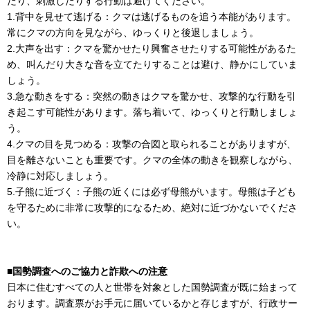
たり、刺激したりする行動は避けてください。
1.背中を見せて逃げる：クマは逃げるものを追う本能があります。
常にクマの方向を見ながら、ゆっくりと後退しましょう。
2.大声を出す：クマを驚かせたり興奮させたりする可能性があるた
め、叫んだり大きな音を立てたりすることは避け、静かにしていま
しょう。
3.急な動きをする：突然の動きはクマを驚かせ、攻撃的な行動を引
き起こす可能性があります。落ち着いて、ゆっくりと行動しましょ
う。
4.クマの目を見つめる：攻撃の合図と取られることがありますが、
目を離さないことも重要です。クマの全体の動きを観察しながら、
冷静に対応しましょう。
5.子熊に近づく：子熊の近くには必ず母熊がいます。母熊は子ども
を守るために非常に攻撃的になるため、絶対に近づかないでくださ
い。
■国勢調査へのご協力と詐欺への注意
日本に住むすべての人と世帯を対象とした国勢調査が既に始まって
おります。調査票がお手元に届いているかと存じますが、行政サー