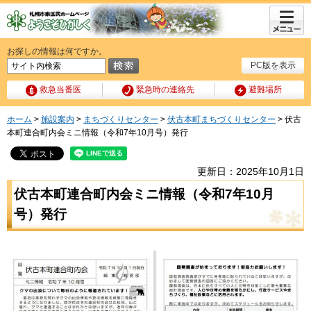
メニュ
ー
お探しの情報は何ですか。
PC版を表示
救急当番医
緊急時の連絡先
避難場所
ホーム
>
施設案内
>
まちづくりセンター
>
伏古本町まちづくりセンター
> 伏古
本町連合町内会ミニ情報（令和7年10月号）発行
更新日：2025年10月1日
伏古本町連合町内会ミニ情報（令和7年10月
号）発行