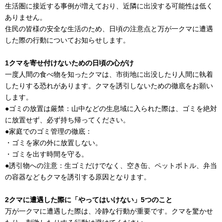
生活圏に接近する事例が増えており、近隣に出没する可能性は低く
ありません。
住民の皆様の安全な生活のため、日頃の注意点と万が一クマに遭遇
した際の行動についてお知らせします。
1クマを寄せ付けないための日頃の心がけ
一度人間の食べ物を知ったクマは、市街地に出没したり人間に執着
したりする恐れがあります。クマを誘引しないための徹底をお願い
します。
●ゴミの放置は厳禁：山中などの生息域に入られた際は、ゴミを絶対
に放置せず、必ず持ち帰ってください。
●家庭でのゴミ管理の徹底：
・ゴミを家の外に放置しない。
・ゴミを出す時間を守る。
●誘引物への注意：生ゴミだけでなく、空き缶、ペットボトル、弁当
の容器などもクマを誘引する原因となります。
2クマに遭遇した際に「やってはいけない」5つのこと
万が一クマに遭遇した際は、冷静な行動が重要です。クマを驚かせ