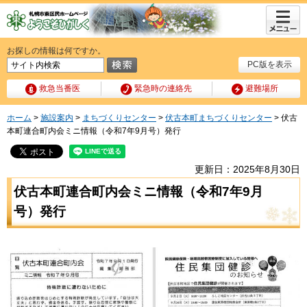
メニュ
ー
お探しの情報は何ですか。
PC版を表示
救急当番医
緊急時の連絡先
避難場所
ホーム
>
施設案内
>
まちづくりセンター
>
伏古本町まちづくりセンター
> 伏古
本町連合町内会ミニ情報（令和7年9月号）発行
更新日：2025年8月30日
伏古本町連合町内会ミニ情報（令和7年9月
号）発行