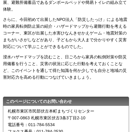
展、避難所備蓄品であるダンボールベッドや簡易トイレの組み立て
体験。
さらに、今回初めて出展したNPO法人「防災したっけ」による地震
時の家具転倒防止策の紹介・ハザードマップから避難行動を考える
コーナー、東区が出展した水害ひなんきせかえゲーム・地震対策の
まちがいさがしなどがあり、子どもから大人まで分かりやすく災害
対応について学ぶことができるものでした。
浸水ハザードマップを読むこと、日ごろから家具の転倒対策や防災
用備蓄を行うこと、災害の状況に応じた行動を考えておくことな
ど、このイベントを通して得た知識を何か少しでも自分と地域の災
害対応力を高める行動につなげていきましょう。
このページについてのお問い合わせ
札幌市東区市民部伏古本町まちづくりセンター
〒007-0863 札幌市東区伏古3条3丁目2-10
電話番号：011-784-5534
ファクス番号：011-784-2530