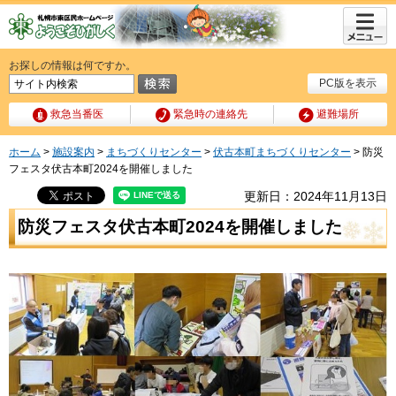
メニュ
ー
お探しの情報は何ですか。
PC版を表示
救急当番医
緊急時の連絡先
避難場所
ホーム
>
施設案内
>
まちづくりセンター
>
伏古本町まちづくりセンター
> 防災
フェスタ伏古本町2024を開催しました
更新日：2024年11月13日
防災フェスタ伏古本町2024を開催しました