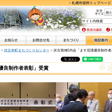
文字サイズ
縮小
救急当番医
緊急
>
伏古本町まちづくりセンター
> 伏古第8町内会「ます花壇優良制作
優良制作者表彰」受賞