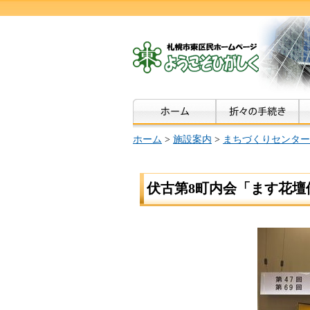
ホーム
>
施設案内
>
まちづくりセンター
伏古第8町内会「ます花壇