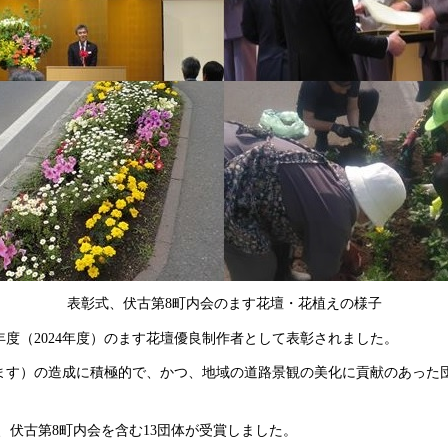
表彰式、伏古第8町内会のます花壇・花植えの様子
年度（2024年度）のます花壇優良制作者として表彰されました。
ます）の造成に積極的で、かつ、地域の道路景観の美化に貢献のあった
ら、伏古第8町内会を含む13団体が受賞しました。