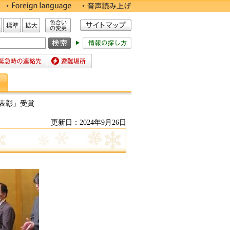
色合いの変更
標準
拡大
時の連絡先
避難場所
者表彰」受賞
更新日：2024年9月26日