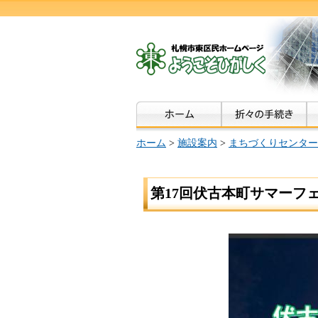
ホーム
>
施設案内
>
まちづくりセンター
第17回伏古本町サマーフ