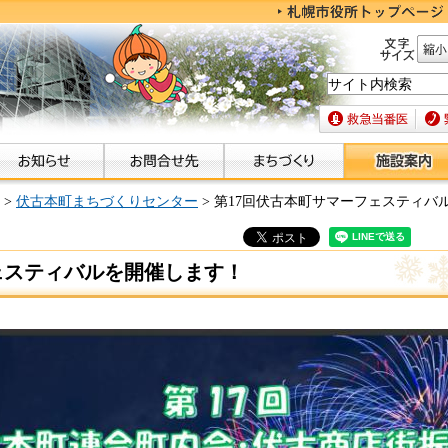
文字サイズ
縮小
救急当番医
緊急
>
伏古本町まちづくりセンター
> 第17回伏古本町サマーフェスティバ
ェスティバルを開催します！