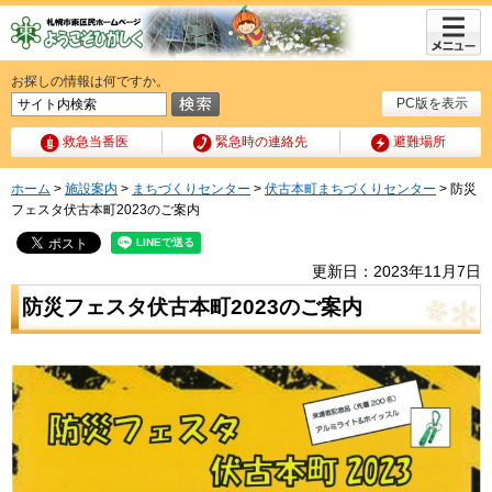
メニュ
ー
お探しの情報は何ですか。
PC版を表示
救急当番医
緊急時の連絡先
避難場所
ホーム
>
施設案内
>
まちづくりセンター
>
伏古本町まちづくりセンター
> 防災
フェスタ伏古本町2023のご案内
更新日：2023年11月7日
防災フェスタ伏古本町2023のご案内