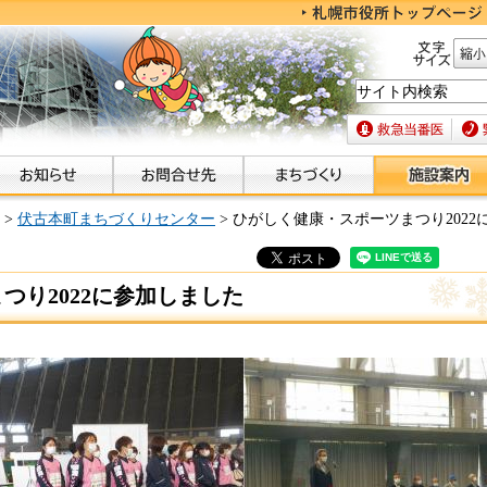
文字サイズ
縮小
救急当番医
緊急
>
伏古本町まちづくりセンター
> ひがしく健康・スポーツまつり202
つり2022に参加しました