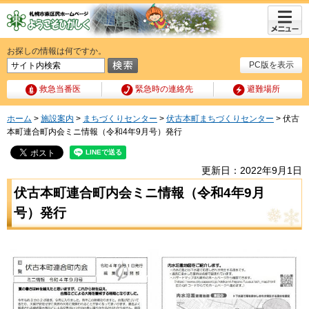
メニュ
ー
お探しの情報は何ですか。
PC版を表示
救急当番医
緊急時の連絡先
避難場所
ホーム
>
施設案内
>
まちづくりセンター
>
伏古本町まちづくりセンター
> 伏古
本町連合町内会ミニ情報（令和4年9月号）発行
更新日：2022年9月1日
伏古本町連合町内会ミニ情報（令和4年9月
号）発行