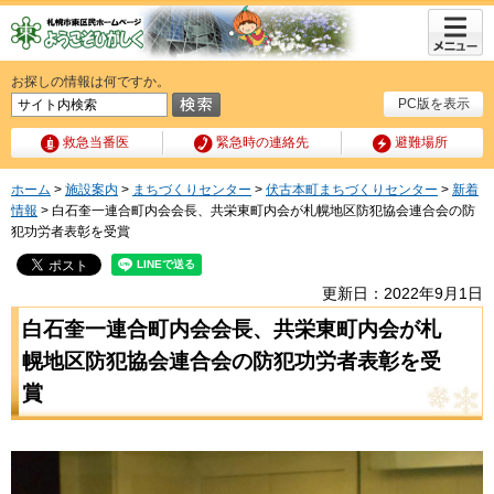
メニュ
ー
お探しの情報は何ですか。
PC版を表示
救急当番医
緊急時の連絡先
避難場所
ホーム
>
施設案内
>
まちづくりセンター
>
伏古本町まちづくりセンター
>
新着
情報
> 白石奎一連合町内会会長、共栄東町内会が札幌地区防犯協会連合会の防
犯功労者表彰を受賞
更新日：2022年9月1日
白石奎一連合町内会会長、共栄東町内会が札
幌地区防犯協会連合会の防犯功労者表彰を受
賞