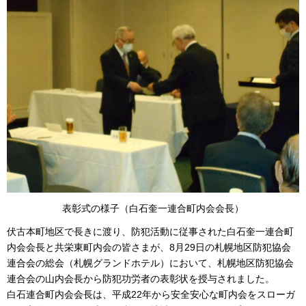
表彰式の様子（白石奎一連合町内会会長）
伏古本町地区で長きに渡り、防犯活動に従事された白石奎一連合町
内会会長と共栄東町内会の皆さまが、8月29日の札幌地区防犯協会
連合会の総会（札幌グランドホテル）において、札幌地区防犯協会
連合会の山内会長から防犯功労者の表彰状を授与されました。
白石連合町内会会長は、平成22年から安全安心な町内会をスローガ