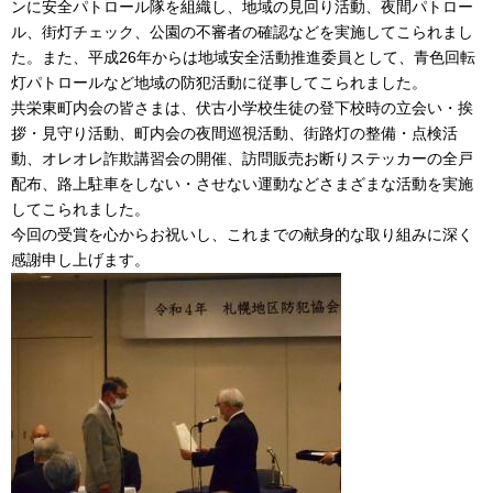
ンに安全パトロール隊を組織し、地域の見回り活動、夜間パトロー
ル、街灯チェック、公園の不審者の確認などを実施してこられまし
た。また、平成26年からは地域安全活動推進委員として、青色回転
灯パトロールなど地域の防犯活動に従事してこられました。
共栄東町内会の皆さまは、伏古小学校生徒の登下校時の立会い・挨
拶・見守り活動、町内会の夜間巡視活動、街路灯の整備・点検活
動、オレオレ詐欺講習会の開催、訪問販売お断りステッカーの全戸
配布、路上駐車をしない・させない運動などさまざまな活動を実施
してこられました。
今回の受賞を心からお祝いし、これまでの献身的な取り組みに深く
感謝申し上げます。