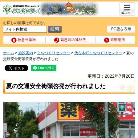
メニュ
ー
お探しの情報は何ですか。
PC版を表示
救急当番医
緊急時の連絡先
避難場所
ホーム
>
施設案内
>
まちづくりセンター
>
伏古本町まちづくりセンター
> 夏の
交通安全街頭啓発が行われました
更新日：2022年7月20日
夏の交通安全街頭啓発が行われました