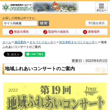
メニュ
ー
お探しの情報は何ですか。
PC版を表示
救急当番医
緊急時の連絡先
避難場所
ホーム
>
施設案内
>
まちづくりセンター
>
伏古本町まちづくりセンター
> 地域
ふれあいコンサートのご案内
更新日：2022年6月1日
地域ふれあいコンサートのご案内