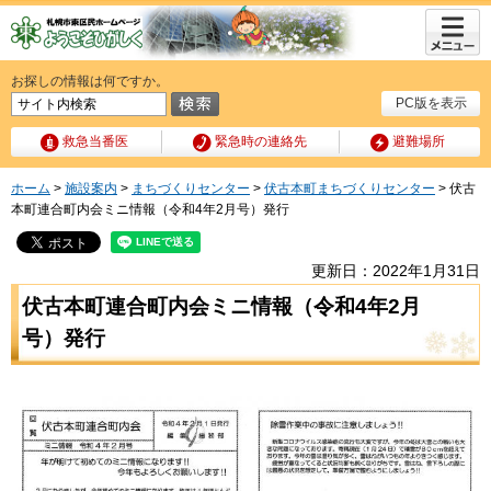
メニュ
ー
お探しの情報は何ですか。
PC版を表示
救急当番医
緊急時の連絡先
避難場所
ホーム
>
施設案内
>
まちづくりセンター
>
伏古本町まちづくりセンター
> 伏古
本町連合町内会ミニ情報（令和4年2月号）発行
更新日：2022年1月31日
伏古本町連合町内会ミニ情報（令和4年2月
号）発行