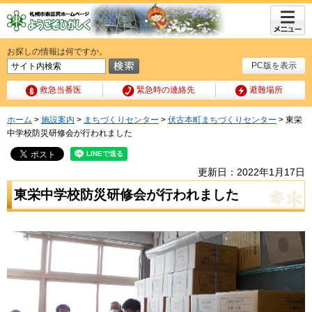
メニュ
ー
お探しの情報は何ですか。
PC版を表示
救急当番医
緊急時の連絡先
避難場所
ホーム
>
施設案内
>
まちづくりセンター
>
伏古本町まちづくりセンター
> 東栄
中学校防災研修会が行われました
更新日：2022年1月17日
東栄中学校防災研修会が行われました