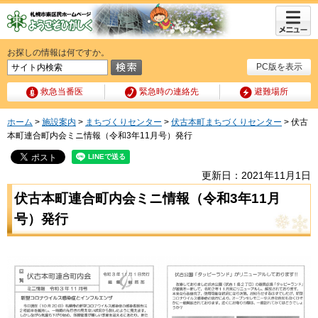
メニュ
ー
お探しの情報は何ですか。
PC版を表示
救急当番医
緊急時の連絡先
避難場所
ホーム
>
施設案内
>
まちづくりセンター
>
伏古本町まちづくりセンター
> 伏古
本町連合町内会ミニ情報（令和3年11月号）発行
更新日：2021年11月1日
伏古本町連合町内会ミニ情報（令和3年11月
号）発行