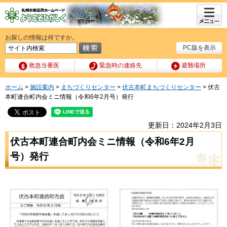
メニュ
ー
お探しの情報は何ですか。
PC版を表示
救急当番医
緊急時の連絡先
避難場所
ホーム
>
施設案内
>
まちづくりセンター
>
伏古本町まちづくりセンター
> 伏古
本町連合町内会ミニ情報（令和6年2月号）発行
更新日：2024年2月3日
伏古本町連合町内会ミニ情報（令和6年2月
号）発行