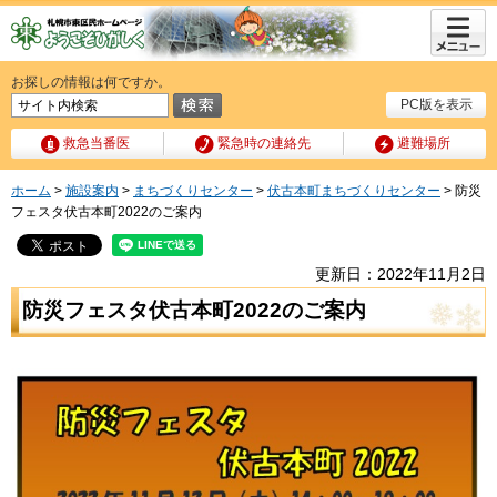
メニュ
ー
お探しの情報は何ですか。
PC版を表示
救急当番医
緊急時の連絡先
避難場所
ホーム
>
施設案内
>
まちづくりセンター
>
伏古本町まちづくりセンター
> 防災
フェスタ伏古本町2022のご案内
更新日：2022年11月2日
防災フェスタ伏古本町2022のご案内