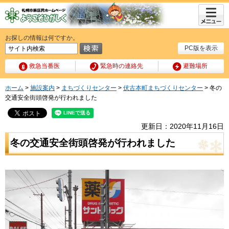
メニュ
ー
お探しの情報は何ですか。
PC版を表示
救急当番医
緊急時の連絡先
避難場所
ホーム
>
施設案内
>
まちづくりセンター
>
伏古本町まちづくりセンター
> 冬の
交通安全街頭啓発が行われました
更新日：2020年11月16日
冬の交通安全街頭啓発が行われました