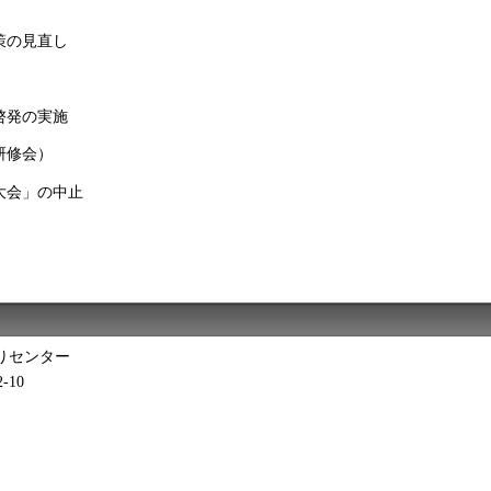
策の見直し
啓発の実施
研修会）
大会」の中止
りセンター
-10