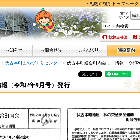
文字サイズ
縮小
救急当番医
緊急
>
伏古本町まちづくりセンター
> 伏古本町連合町内会ミニ情報（令和2
報（令和2年9月号）発行