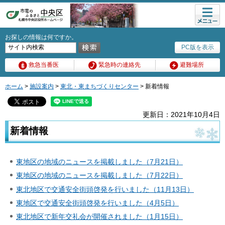
メニュ
ー
お探しの情報は何ですか。
PC版を表示
救急当番医
緊急時の連絡先
避難場所
ホーム
>
施設案内
>
東北・東まちづくりセンター
> 新着情報
更新日：2021年10月4日
新着情報
東地区の地域のニュースを掲載しました（7月21日）
東地区の地域のニュースを掲載しました（7月22日）
東北地区で交通安全街頭啓発を行いました（11月13日）
東地区で交通安全街頭啓発を行いました（4月5日）
東北地区で新年交礼会が開催されました（1月15日）