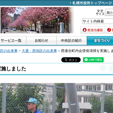
文字サイズ
縮小
救急当番医
緊急
区の出来事
>
大通・西地区の出来事
> 西連合町内会啓発清掃を実施し
実施しました