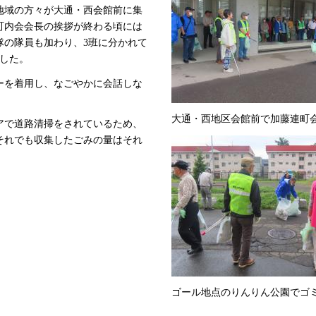
地域の方々が大通・西会館前に集
町内会会長の挨拶が終わる頃には
隊の隊員も加わり、3班に分かれて
した。
ーを着用し、なごやかに会話しな
。
大通・西地区会館前で加藤連町
アで道路清掃をされているため、
それでも収集したごみの量はそれ
ゴール地点のりんりん公園でゴ