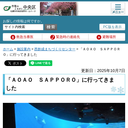
メニュ
ー
お探しの情報は何ですか。
PC版を表示
救急当番医
緊急時の連絡先
避難場所
ホーム
>
施設案内
>
西創成まちづくりセンター
> 「ＡＯＡＯ ＳＡＰＰＯＲ
Ｏ」に行ってきました
更新日：2025年10月7日
「ＡＯＡＯ ＳＡＰＰＯＲＯ」に行ってきま
した