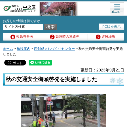
メニュ
ー
お探しの情報は何ですか。
PC版を表示
救急当番医
緊急時の連絡先
避難場所
ホーム
>
施設案内
>
西創成まちづくりセンター
> 秋の交通安全街頭啓発を実施
しました
更新日：2023年9月21日
秋の交通安全街頭啓発を実施しました