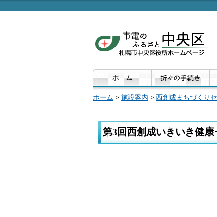
ホーム
>
施設案内
>
西創成まちづくりセ
第3回西創成いきいき健康