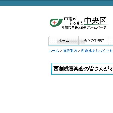
ホーム
>
施設案内
>
西創成まちづくりセ
西創成喜楽会の皆さんが