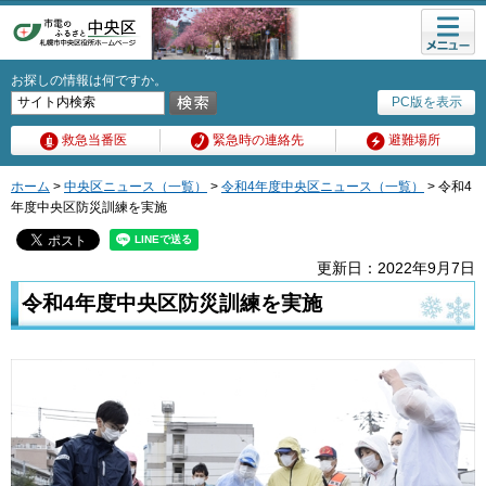
メニュ
ー
お探しの情報は何ですか。
PC版を表示
救急当番医
緊急時の連絡先
避難場所
ホーム
>
中央区ニュース（一覧）
>
令和4年度中央区ニュース（一覧）
> 令和4
年度中央区防災訓練を実施
更新日：2022年9月7日
令和4年度中央区防災訓練を実施