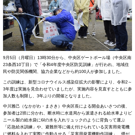
9月5日（月曜日）13時30分から、中央区ゲートボール場（中央区南
23条西10丁目）で「令和4年度中央区防災訓練」が行われ、地域住
民や防災関係機関、協力企業などから約100人が参加しました。
この訓練は、新型コロナウイルス感染症拡大の影響により、令和2～
3年度は実施を見合わせていましたが、実施内容を見直すとともに参
加人数も制限し、3年ぶりの開催となりました。
中川雅己（なかがわ・まさき）中央区長による開会あいさつの後、
参加者は2班に分かれ、断水時に水道局から派遣される給水車よりビ
ニール製の給水袋に6ℓの水を入れリュックのように背負って運ぶ
「応急給水訓練」や、避難所等に備え付けられている災害用発電機
に燃料を入れて実際に作動させる「災害用発電機動作訓練」、煙が