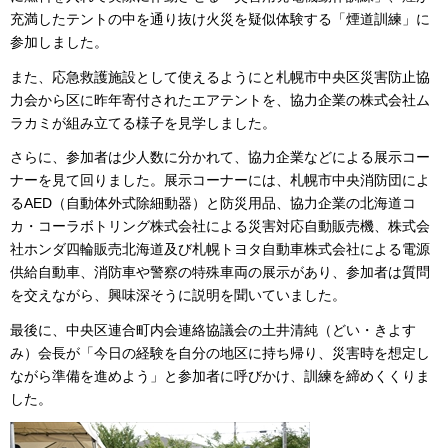
充満したテントの中を通り抜け火災を疑似体験する「煙道訓練」に
参加しました。
また、応急救護施設として使えるようにと札幌市中央区災害防止協
力会から区に昨年寄付されたエアテントを、協力企業の株式会社ム
ラカミが組み立てる様子を見学しました。
さらに、参加者は少人数に分かれて、協力企業などによる展示コー
ナーを見て回りました。展示コーナーには、札幌市中央消防団によ
るAED（自動体外式除細動器）と防災用品、協力企業の北海道コ
カ・コーラボトリング株式会社による災害対応自動販売機、株式会
社ホンダ四輪販売北海道及び札幌トヨタ自動車株式会社による電源
供給自動車、消防車や警察の特殊車両の展示があり、参加者は質問
を交えながら、興味深そうに説明を聞いていました。
最後に、中央区連合町内会連絡協議会の土井清純（どい・きよす
み）会長が「今日の経験を自分の地区に持ち帰り、災害時を想定し
ながら準備を進めよう」と参加者に呼びかけ、訓練を締めくくりま
した。