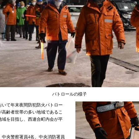
パトロールの様子
において年末夜間防犯防火パトロー
が高齢者世帯の多い地域であるこ
地域を目指し、西連合町内会が平
、中央警察署員4名、中央消防署員