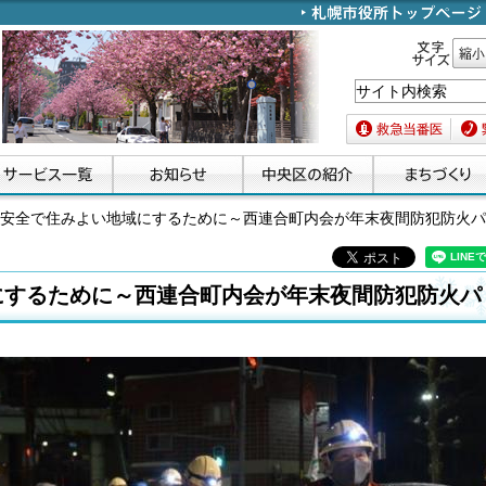
文字サイズ
縮小
救急当番医
緊急
心安全で住みよい地域にするために～西連合町内会が年末夜間防犯防火
にするために～西連合町内会が年末夜間防犯防火パ