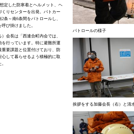
を想定した防寒着とヘルメット、ヘ
づくりセンターを出発。パトカー
南2条～南6条間をパトロールし、
を呼び掛けました。
パトロールの様子
る）会長は「西連合町内会では、
動を行っています。特に避難所運
最重要課題と位置付けており、防
安心して暮らせるよう積極的に取
た。
挨拶をする加藤会長（右）と清