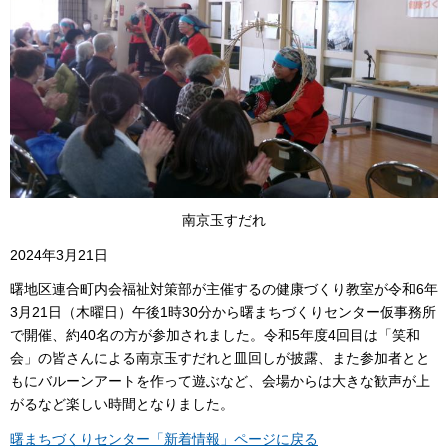
南京玉すだれ
2024
年3月21
日
曙地区連合町内会福祉対策部が主催するの健康づくり教室が令和6年
3月21
日（木曜日）午後1時30分から曙まちづくりセンター仮事務所
で開催、約40名の方が参加されました。令和5年度4回目は「笑和
会」の皆さんによる南京玉すだれと皿回しが披露、また参加者とと
もにバルーンアートを作って遊ぶなど、会場からは大きな歓声が上
がるなど楽しい時間となりました。
曙まちづくりセンター「新着情報」ページに戻る