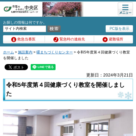
メニュ
ー
お探しの情報は何ですか。
PC版を表示
救急当番医
緊急時の連絡先
避難場所
ホーム
>
施設案内
>
曙まちづくりセンター
> 令和5年度第４回健康づくり教室
を開催しました
更新日：2024年3月21日
令和5年度第４回健康づくり教室を開催しまし
た