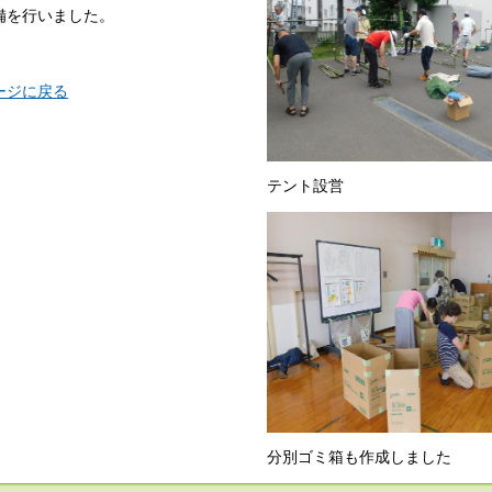
備を行いました。
ージに戻る
テント設営
分別ゴミ箱も作成しました