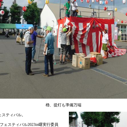
櫓、提灯も準備万端
ェスティバル。
ェスティバル2023in曙実行委員