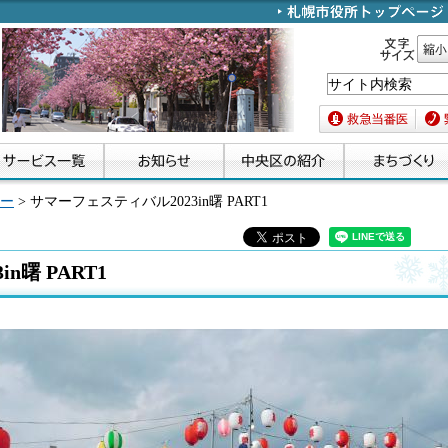
文字サイズ
縮小
救急当番医
緊急
ー
> サマーフェスティバル2023in曙 PART1
n曙 PART1