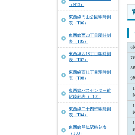
（N13）
東西線円山公園駅時刻
表（T06）
東西線西28丁目駅時刻
表（T05）
6
東西線西18丁目駅時刻
7
表（T07）
8
東西線西11丁目駅時刻
9
表（T08）
1
東西線バスセンター前
駅時刻表（T10）
1
東西線二十四軒駅時刻
表（T04）
1
東西線琴似駅時刻表
（T03）