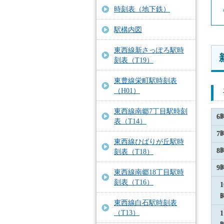
時刻表（地下鉄）
駅構内図
東西線新さっぽろ駅時
刻表（T19）
東豊線栄町駅時刻表
（H01）
東西線南郷7丁目駅時刻
6
表（T14）
7
東西線ひばりが丘駅時
8
刻表（T18）
9
東西線南郷18丁目駅時
刻表（T16）
1
東西線白石駅時刻表
（T13）
1