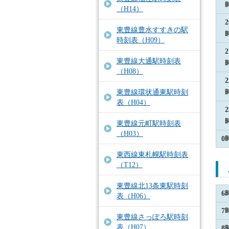
（H14）
2
東豊線豊水すすきの駅
時刻表（H09）
2
東豊線大通駅時刻表
（H08）
2
東豊線環状通東駅時刻
表（H04）
2
東豊線元町駅時刻表
（H03）
0
東西線東札幌駅時刻表
（T12）
東豊線北13条東駅時刻
6
表（H06）
7
東豊線さっぽろ駅時刻
表（H07）
8