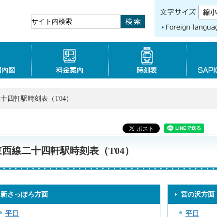
Foreign language
路線図・構内図
料金案内
時刻表
二十四軒駅時刻表（T04）
東西線二十四軒駅時刻表（T04）
新さっぽろ方面
宮の沢方面
平日
平日