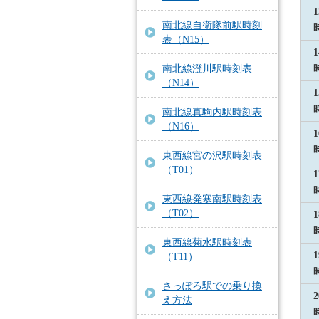
1
南北線自衛隊前駅時刻
表（N15）
1
南北線澄川駅時刻表
（N14）
1
南北線真駒内駅時刻表
（N16）
1
東西線宮の沢駅時刻表
（T01）
1
東西線発寒南駅時刻表
（T02）
1
東西線菊水駅時刻表
1
（T11）
さっぽろ駅での乗り換
2
え方法