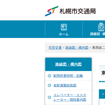
ホーム
市営交通
>
路線図・構内図
> 東西線
路線図・構内図
駅間所要時間・距離
各駅避難経路図
エレベーター・エスカ
レーター・階段案内図