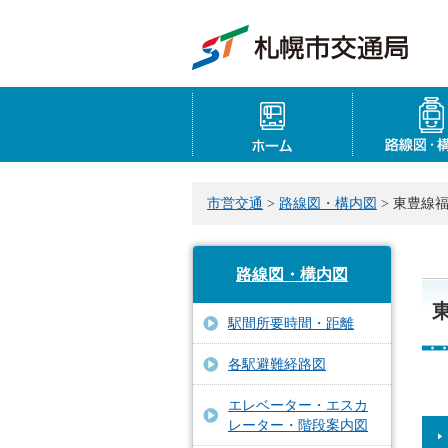
ホーム
市営交通
>
路線図・構内図
> 東豊線
路線図・構内図
駅間所要時間・距離
各駅避難経路図
エレベーター・エスカ
レーター・階段案内図