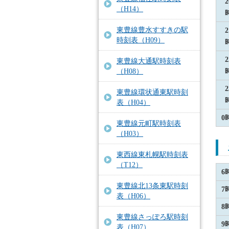
2
（H14）
東豊線豊水すすきの駅
2
時刻表（H09）
2
東豊線大通駅時刻表
（H08）
2
東豊線環状通東駅時刻
表（H04）
0
東豊線元町駅時刻表
（H03）
東西線東札幌駅時刻表
（T12）
6
東豊線北13条東駅時刻
7
表（H06）
8
東豊線さっぽろ駅時刻
9
表（H07）