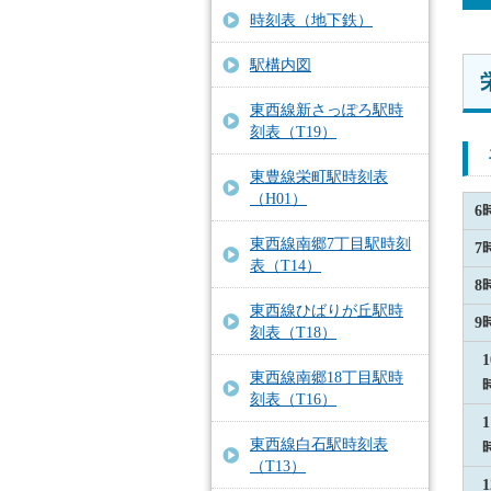
時刻表（地下鉄）
駅構内図
東西線新さっぽろ駅時
刻表（T19）
東豊線栄町駅時刻表
（H01）
6
東西線南郷7丁目駅時刻
7
表（T14）
8
東西線ひばりが丘駅時
9
刻表（T18）
1
東西線南郷18丁目駅時
刻表（T16）
1
東西線白石駅時刻表
（T13）
1