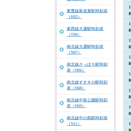
1
東豊線新道東駅時刻表
（H02）
1
東西線大通駅時刻表
（T09）
1
南北線大通駅時刻表
（N07）
1
南北線さっぽろ駅時刻
表（N06）
1
南北線すすきの駅時刻
表（N08）
1
南北線中島公園駅時刻
表（N09）
1
南北線中の島駅時刻表
（N11）
1