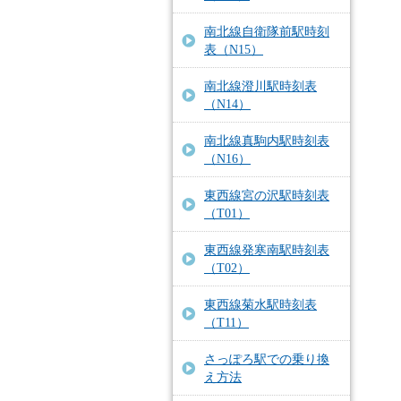
南北線自衛隊前駅時刻
表（N15）
南北線澄川駅時刻表
（N14）
南北線真駒内駅時刻表
（N16）
東西線宮の沢駅時刻表
（T01）
東西線発寒南駅時刻表
（T02）
東西線菊水駅時刻表
（T11）
さっぽろ駅での乗り換
え方法