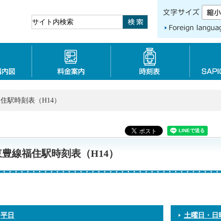
Foreign language
路線図・構内図
料金案内
時刻表
福住駅時刻表（H14）
東豊線福住駅時刻表（H14）
平日
土曜日・日