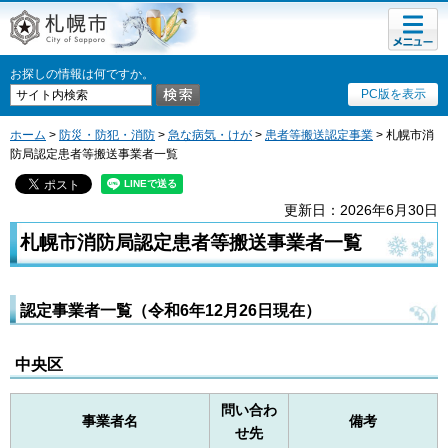
メニュ
札幌市
ー
お探しの情報は何ですか。
PC版を表示
ホーム
>
防災・防犯・消防
>
急な病気・けが
>
患者等搬送認定事業
> 札幌市消
防局認定患者等搬送事業者一覧
更新日：2026年6月30日
札幌市消防局認定患者等搬送事業者一覧
認定事業者一覧（令和6年12月26日現在）
中央区
問い合わ
事業者名
備考
せ先