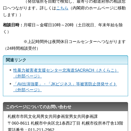
（発信場所を自動で検知し、最寄りの都道府県の相談窓
口へつながります。詳しくは
こちら
（内閣府のホームページに移動
します））
相談日時：
月曜日～金曜日10時～20時（土日祝日、年末年始を除
く）
※上記時間外は夜間休日コールセンターへつながります
（24時間相談受付）
関連リンク
性暴力被害者支援センター北海道SACRACH（さくらこ）
（外部ページ）
「AV出演強要」・「JKビジネス」等被害防止啓発サイト
（外部ページ）
このページについてのお問い合わせ
札幌市市民文化局男女共同参画室男女共同参画課
〒060-8611 札幌市中央区北1条西2丁目 札幌市役所本庁舎13階
電話番号：011-211-2962