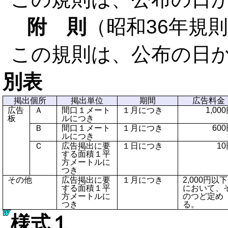
附 則
（昭和36年規則
この規則は、公布の日
別表
掲出個所
掲出単位
期間
広告料金
広告
Ａ
間口１メート
１月につき
1,00
板
ルにつき
Ｂ
間口１メート
１月につき
60
ルにつき
Ｃ
広告掲出に要
１日につき
1
する面積１平
方メートルに
つき
その他
広告掲出に要
１月につき
2,000円以下
する面積１平
において、
方メートルに
のつど定め
つき
る。
様式１