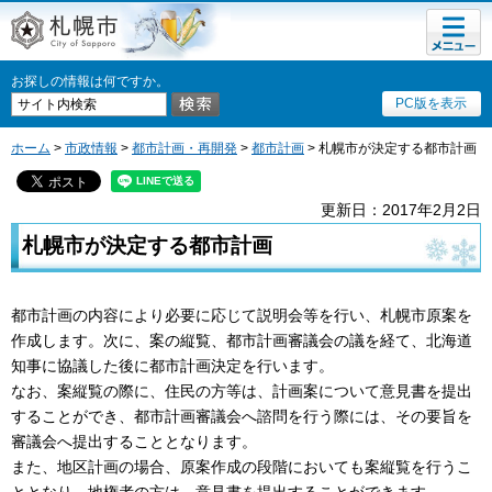
メニュ
札幌市
ー
お探しの情報は何ですか。
PC版を表示
ホーム
>
市政情報
>
都市計画・再開発
>
都市計画
> 札幌市が決定する都市計画
更新日：2017年2月2日
札幌市が決定する都市計画
都市計画の内容により必要に応じて説明会等を行い、札幌市原案を
作成します。次に、案の縦覧、都市計画審議会の議を経て、北海道
知事に協議した後に都市計画決定を行います。
なお、案縦覧の際に、住民の方等は、計画案について意見書を提出
することができ、都市計画審議会へ諮問を行う際には、その要旨を
審議会へ提出することとなります。
また、地区計画の場合、原案作成の段階においても案縦覧を行うこ
ととなり、地権者の方は、意見書を提出することができます。