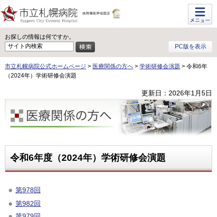
メニュ
ー
お探しの情報は何ですか。
PC版を表示
市立札幌病院公式ホームページ
>
医療関係の方へ
>
学術研修会演題
> 令和6年
（2024年）学術研修会演題
更新日：2026年1月5日
医療関係の方へ
令和6年度（2024年）学術研修会演題
第978回
第982回
第979回