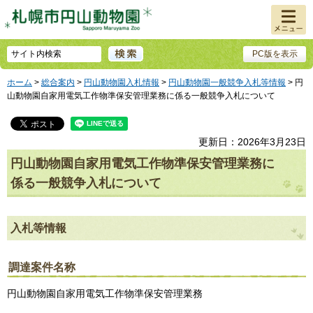
メニュ
ー
PC版を表示
ホーム
>
総合案内
>
円山動物園入札情報
>
円山動物園一般競争入札等情報
> 円
⼭動物園⾃家⽤電気⼯作物準保安管理業務に係る一般競争入札について
更新日：2026年3月23日
円⼭動物園⾃家⽤電気⼯作物準保安管理業務に
係る一般競争入札について
入札等情報
調達案件名称
円⼭動物園⾃家⽤電気⼯作物準保安管理業務