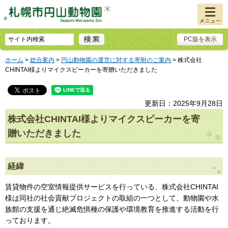
メニュ
ー
PC版を表示
ホーム
>
総合案内
>
円山動物園の運営に対する寄附のご案内
> 株式会社
CHINTAI様よりマイクスピーカーを寄贈いただきました
更新日：2025年9月28日
株式会社CHINTAI様よりマイクスピーカーを寄
贈いただきました
経緯
賃貸物件の空室情報提供サービスを行っている、株式会社CHINTAI
様は同社の社会貢献プロジェクトの取組の一つとして、動物園や水
族館の支援を通じ絶滅危惧種の保護や環境教育を推進する活動を行
っております。