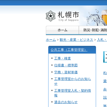
札幌市
ホーム
>
観光・産業・ビジネス
>
入札・
公共工事（工事管理室）
工事・検査
仕様書・標準図
労務・資材単価
札
工事管理室からのお知ら
週
せ
余
工事管理室入札・契約情
報
設
過去のお知らせ
施