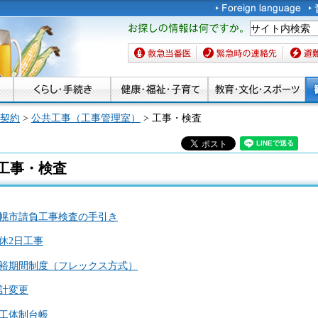
お探しの情報は何です
か。
救急当番医
緊急時の連絡先
避難場
契約
>
公共工事（工事管理室）
> 工事・検査
工事・検査
幌市請負工事検査の手引き
休2日工事
裕期間制度（フレックス方式）
計変更
工体制台帳