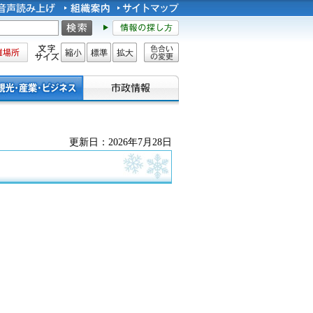
所
文字サイズ
縮小
標準
拡大
色合い
の変更
更新日：2026年7月28日