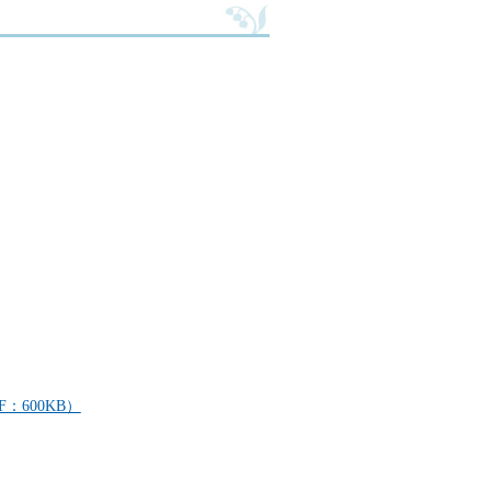
：600KB）