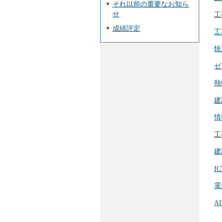
それ以前の重要なお知ら
せ
工
成績評定
工
快
ゼ
熱
建
情
工
建
I
電
A