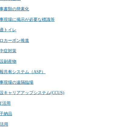
事書類の簡素化
事現場に掲示が必要な標識等
適トイレ
ロカーボン推進
中症対策
設副産物
報共有システム（ASP）
事現場の遠隔臨場
設キャリアアップシステム(CCUS)
CT活用
子納品
I活用