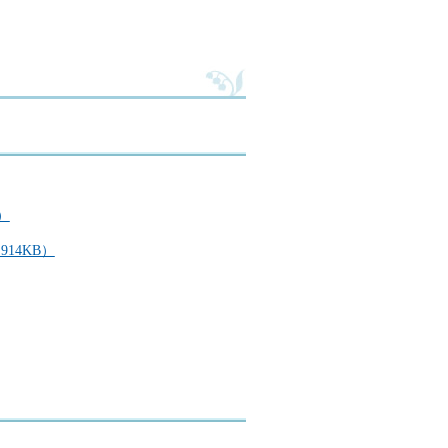
）
14KB）