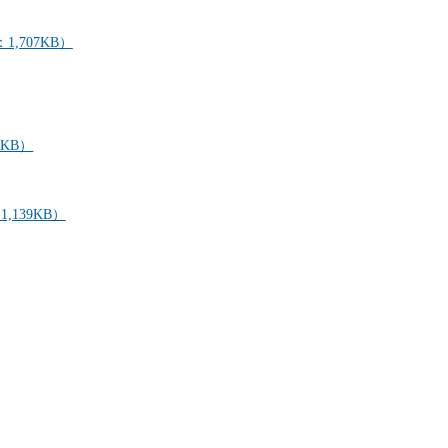
,707KB）
KB）
139KB）