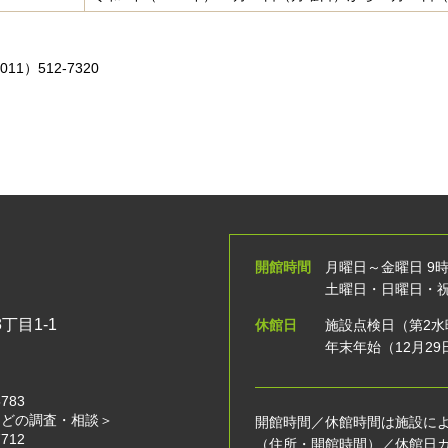
）512-7320
開館時間
月曜日～金曜日 9時
土曜日・日曜日・祝日
丁目1-1
休館日
施設点検日（第2水
年末年始（12月29
＞
5783
などの調査・相談＞
開館時間／休館時間は施設に
7712
（住所・開館時間）
／
休館日