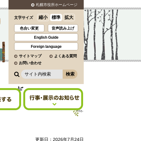
札幌市役所ホームページ
縮小
標準
拡大
文字サイズ
色合い変更
音声読み上げ
English Guide
Foreign language
サイトマップ
よくある質問
お問い合わせ
サ
イ
ト
行事・展示のお知らせ
内
検
索
更新日：2026年7月24日