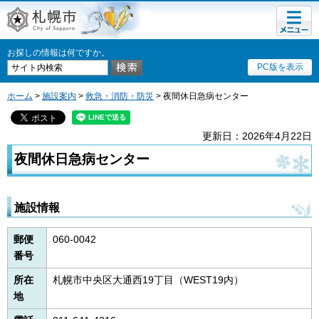
メニュ
札幌市
ー
お探しの情報は何ですか。
PC版を表示
ホーム
>
施設案内
>
救急・消防・防災
> 夜間休日急病センター
更新日：2026年4月22日
夜間休日急病センター
施設情報
郵便
060-0042
番号
所在
札幌市中央区大通西19丁目（WEST19内）
地