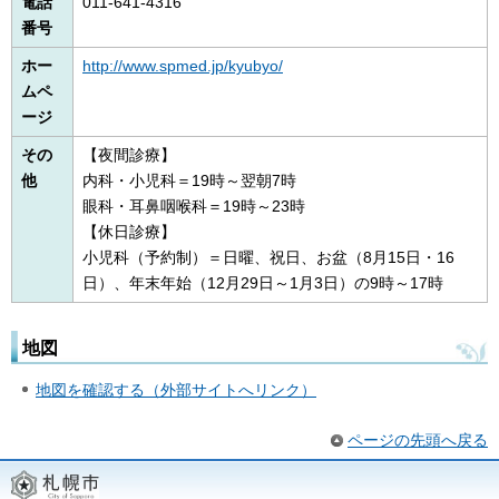
電話
011-641-4316
番号
ホー
http://www.spmed.jp/kyubyo/
ムペ
ージ
その
【夜間診療】
他
内科・小児科＝19時～翌朝7時
眼科・耳鼻咽喉科＝19時～23時
【休日診療】
小児科（予約制）＝日曜、祝日、お盆（8月15日・16
日）、年末年始（12月29日～1月3日）の9時～17時
地図
地図を確認する（外部サイトへリンク）
ページの先頭へ戻る