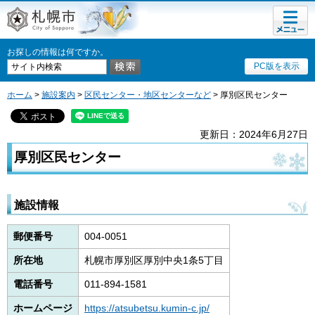
メニュ
札幌市
ー
お探しの情報は何ですか。
PC版を表示
ホーム
>
施設案内
>
区民センター・地区センターなど
> 厚別区民センター
更新日：2024年6月27日
厚別区民センター
施設情報
郵便番号
004-0051
所在地
札幌市厚別区厚別中央1条5丁目
電話番号
011-894-1581
ホームページ
https://atsubetsu.kumin-c.jp/