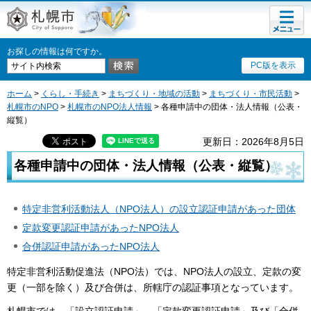
メニュ
札幌市
ー
お探しの情報は何ですか。
PC版を表示
ホーム
>
くらし・手続き
>
まちづくり・地域の活動
>
まちづくり・市民活動
>
札幌市のNPO
>
札幌市のNPO法人情報
> 各種申請中の団体・法人情報（公表・
縦覧）
更新日：2026年8月5日
各種申請中の団体・法人情報（公表・縦覧）
特定非営利活動法人（NPO法人）の設立認証申請があった団体
定款変更認証申請があったNPO法人
合併認証申請があったNPO法人
特定非営利活動促進法（NPO法）では、NPO法人の設立、定款の変
更（一部を除く）及び合併は、所轄庁の認証事項となっています。