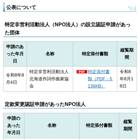
公表について
特定非営利活動法人（NPO法人）の設立認証申請があっ
た団体
申請のあ
縦覧期
った年月
名称
特定添付書類
間
日
特定非営利活動法人
特定添付書
令和8
令和8年8
北海道作詞作曲家協
類（PDF：5,
年8月1
月4日
会
136KB）
8日
定款変更認証申請があったNPO法人
申請の
縦覧
あった
名称
特定添付書類
期間
年月日