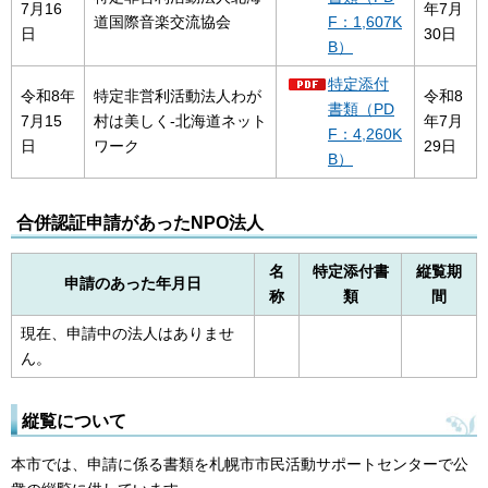
7月16
年7月
道国際音楽交流協会
F：1,607K
日
30日
B）
特定添付
令和8年
特定非営利活動法人わが
令和8
書類（PD
7月15
村は美しく-北海道ネット
年7月
F：4,260K
日
ワーク
29日
B）
合併認証申請があったNPO法人
名
特定添付書
縦覧期
申請のあった年月日
称
類
間
現在、申請中の法人はありませ
ん。
縦覧について
本市では、申請に係る書類を札幌市市民活動サポートセンターで公