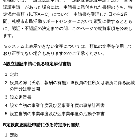
札幌市では、「設立認証申請」、「定款変更認証申請」及び「合併
認証申請」があった場合には、申請書に添付された書類のうち、特
定添付書類（以下A～C）について、申請書を受理した日から2週
間、札幌市市民活動サポートセンターにおいて縦覧に供するととも
に、認証・不認証の決定までの間、このページで縦覧事項を公表し
ます。
※システム上表示できない文字については、類似の文字を使用して
おり正字でない場合もありますのでご了承ください。
A設立認証申請に係る特定添付書類
定款
役員名簿（氏名、報酬の有無）※役員の住所又は居所に係る記載
の部分は非公開
設立趣旨書
設立当初の事業年度及び翌事業年度の事業計画書
設立当初の事業年度及び翌事業年度の活動予算書
B定款変更認証申請に係る特定添付書類
定款