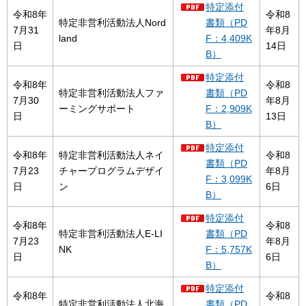
特定添付
令和8年
令和8
特定非営利活動法人Nord
書類（PD
7月31
年8月
land
F：4,409K
日
14日
B）
特定添付
令和8年
令和8
特定非営利活動法人ファ
書類（PD
7月30
年8月
ーミングサポート
F：2,909K
日
13日
B）
特定添付
令和8年
特定非営利活動法人ネイ
令和8
書類（PD
7月23
チャープログラムデザイ
年8月
F：3,099K
日
ン
6日
B）
特定添付
令和8年
令和8
特定非営利活動法人E-LI
書類（PD
7月23
年8月
NK
F：5,757K
日
6日
B）
特定添付
令和8年
令和8
特定非営利活動法人北海
書類（PD