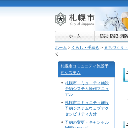
札幌市
ホーム
>
くらし・手続き
>
まちづくり・
て
札幌市コミュニティ施設予
約システム
札幌市コミュニティ施設
予約システム操作マニュ
アル
札幌市コミュニティ施設
予約システムウェブアク
セシビリティ方針
予約の変更・キャンセル
制度について