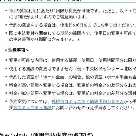
1回の貸室利用にあたり1回限り変更が可能です。ただし、以下＜
には制限がありますのでご留意願います。
予約の変更をする場合は、使用日の6日前までにお申し出ください
既に申込受付を開始してる期間の範囲内で、使用日の変更も可能で
の申込書預かり期間は含みません。）
＜注意事項＞
変更が可能な内容は、使用する部屋、使用日、使用時間区分に限
使用する施設の変更はできません（例：中央区民センター→北区
予約した貸室が「ホール全面」の場合、他の貸室（ホール半面も
料金が高い部屋へ変更する場合は、変更前の料金との差額分をお
料金が低い部屋へ変更する場合は、変更前の料金との差額分を還
予約変更については、
札幌市コミュニティ施設予約システム
から
接
各コミュニティ施設
にお問い合わせのうえ手続きしてください
キャンセル（使用申込内容の取下げ）