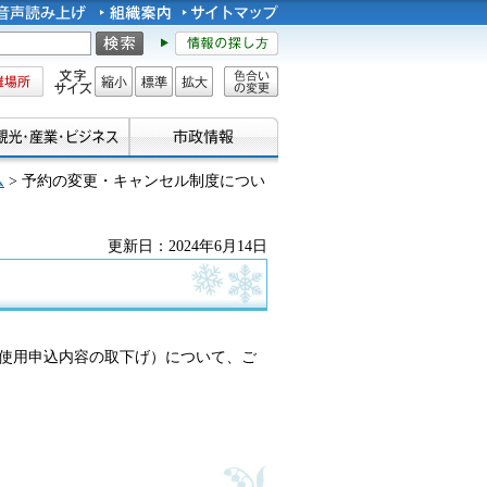
所
文字サイズ
縮小
標準
拡大
色合い
の変更
ム
> 予約の変更・キャンセル制度につい
更新日：2024年6月14日
使用申込内容の取下げ）について、ご