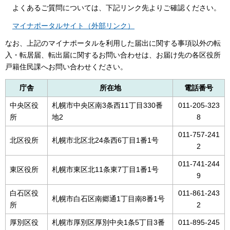
よくあるご質問については、下記リンク先よりご確認ください。
マイナポータルサイト（外部リンク）
なお、上記のマイナポータルを利用した届出に関する事項以外の転
入・転居届、転出届に関するお問い合わせは、お届け先の各区役所
戸籍住民課へお問い合わせください。
庁舎
所在地
電話番号
中央区役
札幌市中央区南3条西11丁目330番
011-205-323
所
地2
8
011-757-241
北区役所
札幌市北区北24条西6丁目1番1号
2
011-741-244
東区役所
札幌市東区北11条東7丁目1番1号
9
白石区役
011-861-243
札幌市白石区南郷通1丁目南8番1号
所
2
厚別区役
札幌市厚別区厚別中央1条5丁目3番
011-895-245