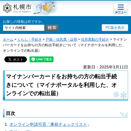
メニュ
札幌市
ー
お探しの情報は何ですか。
PC版を表示
ホーム
>
くらし・手続き
>
戸籍・住民票・証明
>
住所異動の手続き
> マイナン
バーカードをお持ちの方の転出手続きについて（マイナポータルを利用した、
オンラインでの転出届）
更新日：2025年3月11日
マイナンバーカードをお持ちの方の転出手続
きについて（マイナポータルを利用した、オ
ンラインでの転出届）
目次
オンライン申請可否「事前チェックリスト
」