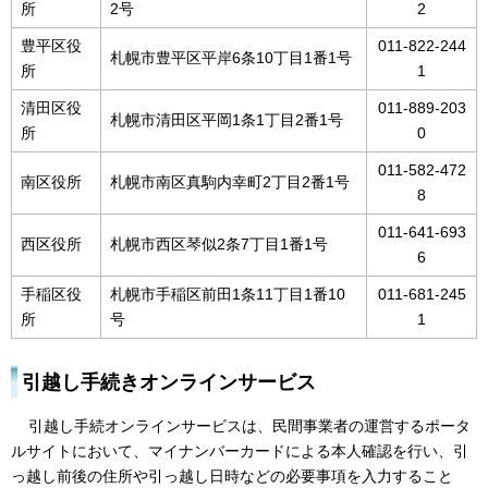
所
2号
2
豊平区役
011-822-244
札幌市豊平区平岸6条10丁目1番1号
所
1
清田区役
011-889-203
札幌市清田区平岡1条1丁目2番1号
所
0
011-582-472
南区役所
札幌市南区真駒内幸町2丁目2番1号
8
011-641-693
西区役所
札幌市西区琴似2条7丁目1番1号
6
手稲区役
札幌市手稲区前田1条11丁目1番10
011-681-245
所
号
1
引越し手続きオンラインサービス
引越し手続オンラインサービスは、民間事業者の運営するポータ
ルサイトにおいて、マイナンバーカードによる本人確認を行い、引
っ越し前後の住所や引っ越し日時などの必要事項を入力すること