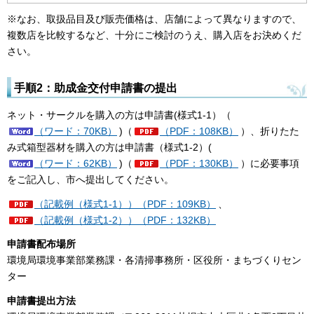
※なお、取扱品目及び販売価格は、店舗によって異なりますので、
複数店を比較するなど、十分にご検討のうえ、購入店をお決めくだ
さい。
手順2：助成金交付申請書の提出
ネット・サークルを購入の方は申請書(様式1-1）（
（ワード：70KB）
)（
（PDF：108KB）
）、折りたた
み式箱型器材を購入の方は申請書（様式1-2）(
（ワード：62KB）
)（
（PDF：130KB）
）に必要事項
をご記入し、市へ提出してください。
（記載例（様式1-1））（PDF：109KB）
、
（記載例（様式1-2））（PDF：132KB）
申請書配布場所
環境局環境事業部業務課・各清掃事務所・区役所・まちづくりセン
ター
申請書提出方法