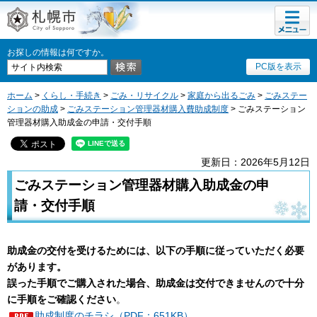
メニュ
札幌市
ー
お探しの情報は何ですか。
PC版を表示
ホーム
>
くらし・手続き
>
ごみ・リサイクル
>
家庭から出るごみ
>
ごみステー
ションの助成
>
ごみステーション管理器材購入費助成制度
> ごみステーション
管理器材購入助成金の申請・交付手順
更新日：2026年5月12日
ごみステーション管理器材購入助成金の申
請・交付手順
助成金の交付を受けるためには、以下の手順に従っていただく必要
があります。
誤った手順でご購入された場合、助成金は交付できませんので十分
に手順をご確認ください
。
助成制度のチラシ（PDF：651KB）