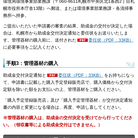
環境局環境事業部業務課（〒060-8611札幌市中央区北1条西2丁目札
幌市役所本庁舎13階）へ郵送、または環境事業部業務課・各清掃事
務所へ持参。
ご提出いただいた申請書の審査の結果、助成金の交付が決定した場
合は、札幌市から助成金交付決定通知と委任状をお送りいたしま
す。管理器材の購入前に、送付された
委任状（PDF：33KB）
に必要事項をご記入ください。
手順3：管理器材の購入
助成金交付決定通知と
委任状（PDF：33KB）
をお持ちになっ
て、申請書に記載した購入予定登録販売店で、購入価格から交付決
定額を除いた額をお支払いの上、管理器材をご購入ください。
「購入予定登録販売店」及び「購入予定管理器材」が交付決定通知
書の内容と変更になる場合は、再度、申請し直してください。
※管理器材の購入は、助成金の交付決定を受けてから行ってくださ
い。（領収書等による助成金交付はできません。）