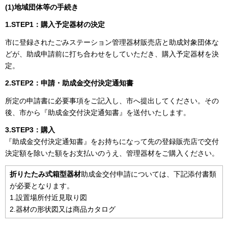
(1)
地域団体等の手続き
1.
STEP
1：購入予定器材の決定
市に登録されたごみステーション管理器材販売店と助成対象団体な
どが、助成申請前に打ち合わせをしていただき、購入予定器材を決
定。
2.
STEP
2：申請・助成金交付決定通知書
所定の申請書に必要事項をご記入し、市へ提出してください。その
後、市から『助成金交付決定通知書』を送付いたします。
3.STEP3：購入
『助成金交付決定通知書』をお持ちになって先の登録販売店で交付
決定額を除いた額をお支払いのうえ、管理器材をご購入ください。
折りたたみ式箱型器材
助成金交付申請については、下記添付書類
が必要となります。
1.設置場所付近見取り図
2.器材の形状図又は商品カタログ