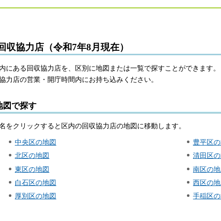
回収協力店
（令和7年8月現在）
内にある回収協力店を、区別に地図または一覧で探すことができます。
協力店の営業・開庁時間内にお持ち込みください。
地図で探す
名をクリックすると区内の回収協力店の地図に移動します。
中央区の地図
豊平区の
北区の地図
清田区の
東区の地図
南区の地
白石区の地図
西区の地
厚別区の地図
手稲区の