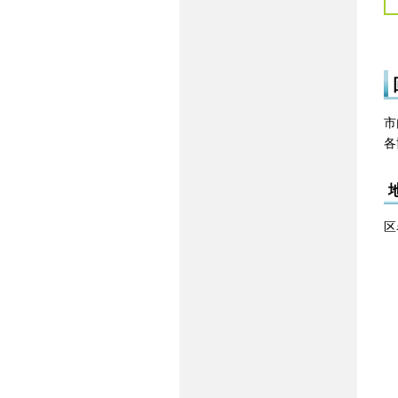
市
各
区