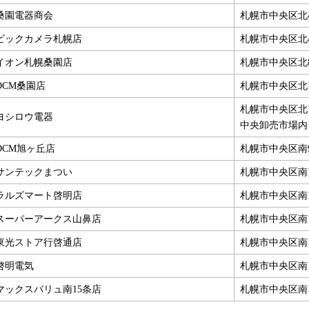
桑園電器商会
札幌市中央区北4
ビックカメラ札幌店
札幌市中央区北4
イオン札幌桑園店
札幌市中央区北8
DCM桑園店
札幌市中央区北1
札幌市中央区北1
ヨシロウ電器
中央卸売市場内
DCM旭ヶ丘店
札幌市中央区南9
サンテックまつい
札幌市中央区南1
ラルズマート啓明店
札幌市中央区南11
スーパーアークス山鼻店
札幌市中央区南12
東光ストア行啓通店
札幌市中央区南1
啓明電気
札幌市中央区南14
マックスバリュ南15条店
札幌市中央区南15