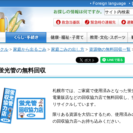
お探しの情報は何です
か。
救急当番医
緊急時の連絡先
避難場
クル
>
家庭から出るごみ
>
家庭ごみの出し方
>
資源物の無料回収一覧
蛍光管の無料回収
札幌市では、ご家庭で使用済みとなった蛍
電量販店などの回収協力店で無料回収し、
リサイクルしています。
限りある資源を大切にするため、使用済み
の回収協力店へお持ち込みください。