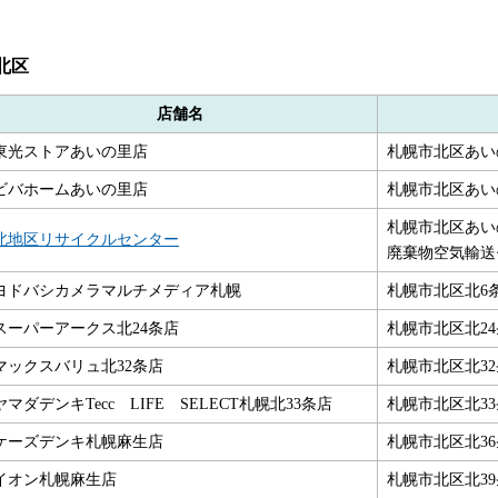
北区
店舗名
東光ストアあいの里店
札幌市北区あいの
ビバホームあいの里店
札幌市北区あいの
札幌市北区あいの
北地区リサイクルセンター
廃棄物空気輸送
ヨドバシカメラマルチメディア札幌
札幌市北区北6条
スーパーアークス北24条店
札幌市北区北24
マックスバリュ北32条店
札幌市北区北32条
ヤマダデンキTecc LIFE SELECT札幌北33条店
札幌市北区北33
ケーズデンキ札幌麻生店
札幌市北区北36条
イオン札幌麻生店
札幌市北区北39