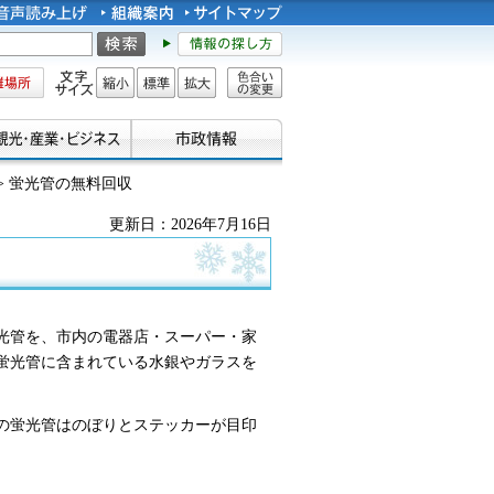
所
文字サイズ
縮小
標準
拡大
色合い
の変更
> 蛍光管の無料回収
更新日：2026年7月16日
光管を、市内の電器店・スーパー・家
蛍光管に含まれている水銀やガラスを
の蛍光管はのぼりとステッカーが目印