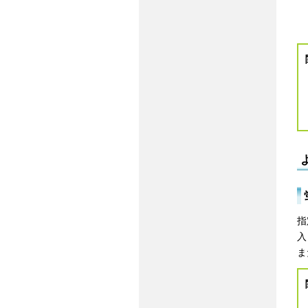
指
入
ま