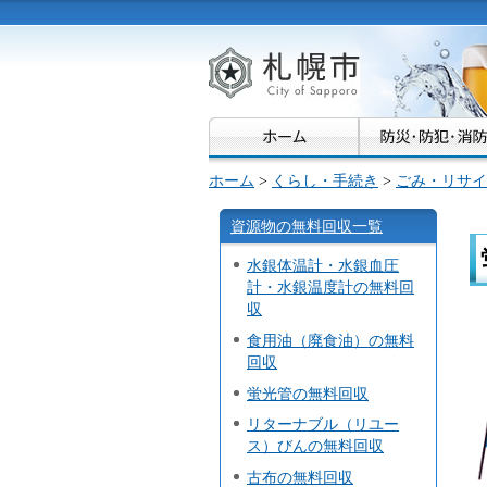
札幌市
ホーム
>
くらし・手続き
>
ごみ・リサイ
資源物の無料回収一覧
水銀体温計・水銀血圧
計・水銀温度計の無料回
収
食用油（廃食油）の無料
回収
蛍光管の無料回収
リターナブル（リユー
ス）びんの無料回収
古布の無料回収