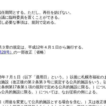
残任期間とする。ただし、再任を妨げない。
会議に臨時委員を置くことができる。
関し必要な事項は、規則で定める。
。
第３章の規定は、平成12年４月１日から施行する。
28号）
の一部改正〔省略〕
8年７月１日（以下「適用日」という。）以後に札幌市福祉の
的施設（改正後の第２条第３号に規定する公共的施設をいう。以
（条例第17条第１項の規則で定める公共的施設に限る。）につ
る公共的施設に限る。）については、なお従前の例による。
築（用途を変更して公共的施設とする場合を含む。）又は改正後