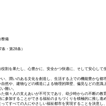
の整備
条・第28条）
の役割を果たし、心豊かに、安全かつ快適に、そして安心して
かい、潤いのある文化を創造し、生活する上での機能豊かな都
い自然や、建物などの構造による物理的障壁、偏見などの意識
言い難い。
った個々人の支えあいが不可欠であり、幼少時からの不断の教
動に参加することができる福祉のまちづくりを積極的に推し進
なってすべての人にやさしい福祉都市を実現することを決意し