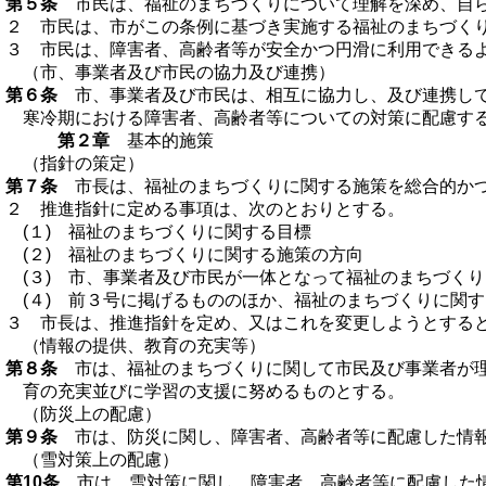
第５条
市民は、福祉のまちづくりについて理解を深め、自ら
２ 市民は、市がこの条例に基づき実施する福祉のまちづく
３ 市民は、障害者、高齢者等が安全かつ円滑に利用できる
（市、事業者及び市民の協力及び連携）
第６条
市、事業者及び市民は、相互に協力し、及び連携して
寒冷期における障害者、高齢者等についての対策に配慮す
第２章
基本的施策
（指針の策定）
第７条
市長は、福祉のまちづくりに関する施策を総合的かつ
２ 推進指針に定める事項は、次のとおりとする。
(１) 福祉のまちづくりに関する目標
(２) 福祉のまちづくりに関する施策の方向
(３) 市、事業者及び市民が一体となって福祉のまちづく
(４) 前３号に掲げるもののほか、福祉のまちづくりに関
３ 市長は、推進指針を定め、又はこれを変更しようとする
（情報の提供、教育の充実等）
第８条
市は、福祉のまちづくりに関して市民及び事業者が理
育の充実並びに学習の支援に努めるものとする。
（防災上の配慮）
第９条
市は、防災に関し、障害者、高齢者等に配慮した情報
（雪対策上の配慮）
第10条
市は、雪対策に関し、障害者、高齢者等に配慮した情