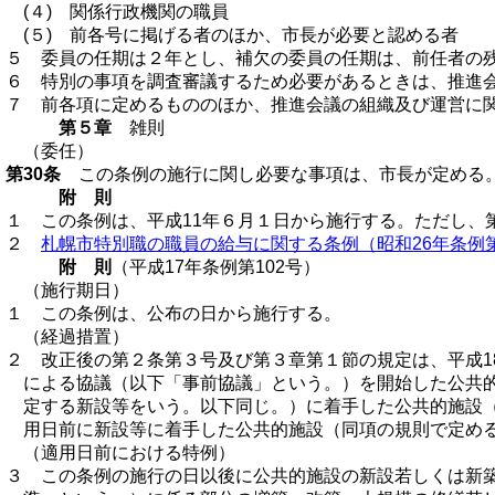
(４) 関係行政機関の職員
(５) 前各号に掲げる者のほか、市長が必要と認める者
５ 委員の任期は２年とし、補欠の委員の任期は、前任者の
６ 特別の事項を調査審議するため必要があるときは、推進
７ 前各項に定めるもののほか、推進会議の組織及び運営に
第５章
雑則
（委任）
第30条
この条例の施行に関し必要な事項は、市長が定める
附 則
１ この条例は、平成11年６月１日から施行する。ただし、
２
札幌市特別職の職員の給与に関する条例（昭和26年条例第
附 則
（平成17年条例第102号）
（施行期日）
１ この条例は、公布の日から施行する。
（経過措置）
２ 改正後の第２条第３号及び第３章第１節の規定は、平成1
による協議（以下「事前協議」という。）を開始した公共
定する新設等をいう。以下同じ。）に着手した公共的施設
用日前に新設等に着手した公共的施設（同項の規則で定め
（適用日前における特例）
３ この条例の施行の日以後に公共的施設の新設若しくは新