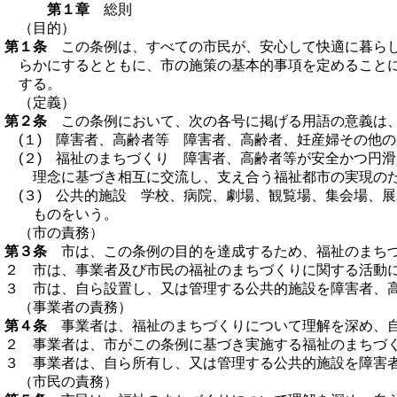
第１章
総則
（目的）
第１条
この条例は、すべての市民が、安心して快適に暮らし
らかにするとともに、市の施策の基本的事項を定めること
する。
（定義）
第２条
この条例において、次の各号に掲げる用語の意義は、
(１) 障害者、高齢者等 障害者、高齢者、妊産婦その他
(２) 福祉のまちづくり 障害者、高齢者等が安全かつ円
理念に基づき相互に交流し、支え合う福祉都市の実現の
(３) 公共的施設 学校、病院、劇場、観覧場、集会場、
ものをいう。
（市の責務）
第３条
市は、この条例の目的を達成するため、福祉のまちづ
２ 市は、事業者及び市民の福祉のまちづくりに関する活動
３ 市は、自ら設置し、又は管理する公共的施設を障害者、
（事業者の責務）
第４条
事業者は、福祉のまちづくりについて理解を深め、自
２ 事業者は、市がこの条例に基づき実施する福祉のまちづ
３ 事業者は、自ら所有し、又は管理する公共的施設を障害
（市民の責務）