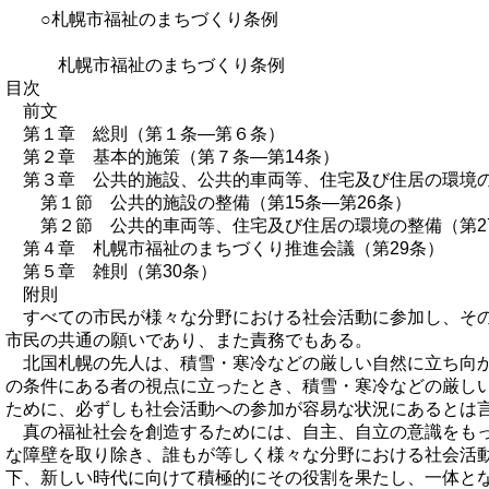
○札幌市福祉のまちづくり条例
札幌市福祉のまちづくり条例
目次
前文
第１章 総則（第１条―第６条）
第２章 基本的施策（第７条―第14条）
第３章 公共的施設、公共的車両等、住宅及び住居の環境
第１節 公共的施設の整備（第15条―第26条）
第２節 公共的車両等、住宅及び住居の環境の整備（第27
第４章 札幌市福祉のまちづくり推進会議（第29条）
第５章 雑則（第30条）
附則
すべての市民が様々な分野における社会活動に参加し、そ
市民の共通の願いであり、また責務でもある。
北国札幌の先人は、積雪・寒冷などの厳しい自然に立ち向
の条件にある者の視点に立ったとき、積雪・寒冷などの厳し
ために、必ずしも社会活動への参加が容易な状況にあるとは
真の福祉社会を創造するためには、自主、自立の意識をも
な障壁を取り除き、誰もが等しく様々な分野における社会活
下、新しい時代に向けて積極的にその役割を果たし、一体と