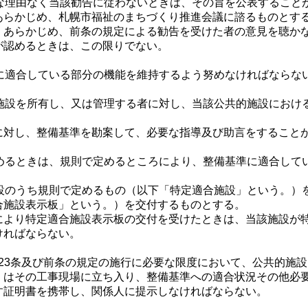
理由なく当該勧告に従わないときは、その旨を公表すること
あらかじめ、札幌市福祉のまちづくり推進会議に諮るものとす
、あらかじめ、前条の規定による勧告を受けた者の意見を聴か
が認めるときは、この限りでない。
適合している部分の機能を維持するよう努めなければならな
設を所有し、又は管理する者に対し、当該公共的施設におけ
に対し、整備基準を勘案して、必要な指導及び助言をすること
るときは、規則で定めるところにより、整備基準に適合して
のうち規則で定めるもの（以下「特定適合施設」という。）
合施設表示板」という。）を交付するものとする。
により特定適合施設表示板の交付を受けたときは、当該施設が
ければならない。
第23条及び前条の規定の施行に必要な限度において、公共的施
くはその工事現場に立ち入り、整備基準への適合状況その他必
す証明書を携帯し、関係人に提示しなければならない。