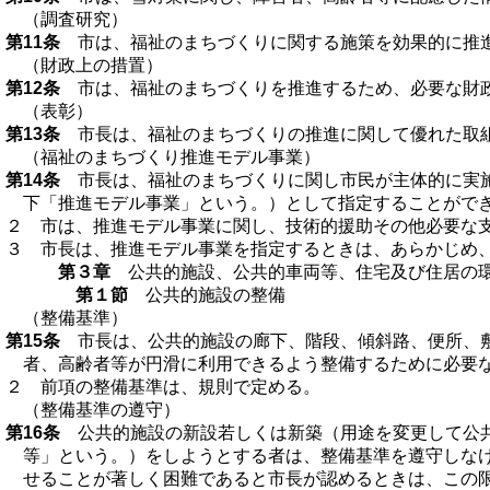
（調査研究）
第11条
市は、福祉のまちづくりに関する施策を効果的に推進
（財政上の措置）
第12条
市は、福祉のまちづくりを推進するため、必要な財政
（表彰）
第13条
市長は、福祉のまちづくりの推進に関して優れた取組
（福祉のまちづくり推進モデル事業）
第14条
市長は、福祉のまちづくりに関し市民が主体的に実施
下「推進モデル事業」という。）として指定することがで
２ 市は、推進モデル事業に関し、技術的援助その他必要な
３ 市長は、推進モデル事業を指定するときは、あらかじめ
第３章
公共的施設、公共的車両等、住宅及び住居の
第１節
公共的施設の整備
（整備基準）
第15条
市長は、公共的施設の廊下、階段、傾斜路、便所、敷
者、高齢者等が円滑に利用できるよう整備するために必要
２ 前項の整備基準は、規則で定める。
（整備基準の遵守）
第16条
公共的施設の新設若しくは新築（用途を変更して公共
等」という。）をしようとする者は、整備基準を遵守しな
せることが著しく困難であると市長が認めるときは、この