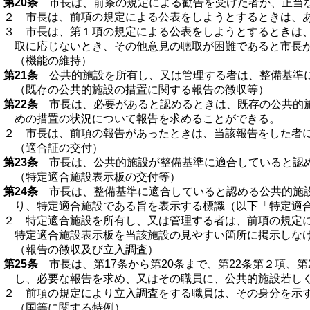
第20条
市長は、前条の規定による勧告を受けた者が、正当な
２ 市長は、前項の規定による公表をしようとするときは、
３ 市長は、第１項の規定による公表をしようとするときは
取に応じないとき、その他意見の聴取が困難であると市長
（機能の維持）
第21条
公共的施設を所有し、又は管理する者は、整備基準に
（既存の公共的施設の措置に関する報告の徴収等）
第22条
市長は、必要があると認めるときは、既存の公共的施
めの措置の状況について報告を求めることができる。
２ 市長は、前項の報告があったときは、当該報告をした者
（適合証の交付）
第23条
市長は、公共的施設が整備基準に適合していると認め
（特定適合施設表示板の交付等）
第24条
市長は、整備基準に適合していると認める公共的施設
り、特定適合施設である旨を表示する標識（以下「特定適
２ 特定適合施設を所有し、又は管理する者は、前項の規定
特定適合施設表示板を当該施設の見やすい箇所に掲示しな
（報告の徴収及び立入調査）
第25条
市長は、第17条から第20条まで、第22条第２項、
し、必要な報告を求め、又はその職員に、公共的施設若し
２ 前項の規定により立入調査をする職員は、その身分を示
（国等に関する特例）