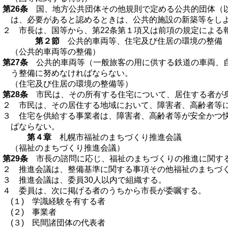
第26条
国、地方公共団体その他規則で定める公共的団体（以下
は、必要があると認めるときは、公共的施設の新築等をし
２ 市長は、国等から、第22条第１項又は前項の規定による
第２節
公共的車両等、住宅及び住居の環境の整備
（公共的車両等の整備）
第27条
公共的車両等（一般旅客の用に供する鉄道の車両、自
う整備に努めなければならない。
（住宅及び住居の環境の整備等）
第28条
市民は、その所有する住宅について、居住する者が身
２ 市民は、その居住する地域において、障害者、高齢者等
３ 住宅を供給する事業者は、障害者、高齢者等が安全かつ
ばならない。
第４章
札幌市福祉のまちづくり推進会議
（福祉のまちづくり推進会議）
第29条
市長の諮問に応じ、福祉のまちづくりの推進に関する
２ 推進会議は、整備基準に関する事項その他福祉のまちづ
３ 推進会議は、委員30人以内で組織する。
４ 委員は、次に掲げる者のうちから市長が委嘱する。
(１) 学識経験を有する者
(２) 事業者
(３) 民間諸団体の代表者